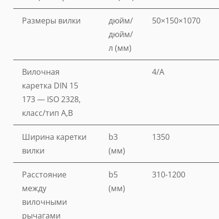
Размеры вилки
дюйм/
50×150×1070
дюйм/
л (мм)
Вилочная
4/A
каретка DIN 15
173 — ISO 2328,
класс/тип A,B
Ширина каретки
b3
1350
вилки
(мм)
Расстояние
b5
310-1200
между
(мм)
вилочными
рычагами