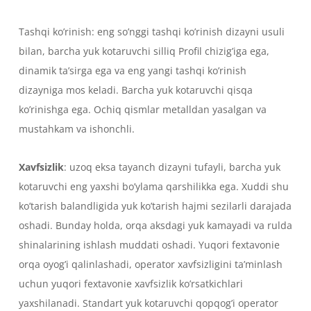
Tashqi ko’rinish: eng so’nggi tashqi ko’rinish dizayni usuli
bilan, barcha yuk kotaruvchi silliq Profil chizig’iga ega,
dinamik ta’sirga ega va eng yangi tashqi ko’rinish
dizayniga mos keladi. Barcha yuk kotaruvchi qisqa
ko’rinishga ega. Ochiq qismlar metalldan yasalgan va
mustahkam va ishonchli.
Xavfsizlik
: uzoq eksa tayanch dizayni tufayli, barcha yuk
kotaruvchi eng yaxshi bo’ylama qarshilikka ega. Xuddi shu
ko’tarish balandligida yuk ko’tarish hajmi sezilarli darajada
oshadi. Bunday holda, orqa aksdagi yuk kamayadi va rulda
shinalarining ishlash muddati oshadi. Yuqori fextavonie
orqa oyog’i qalinlashadi, operator xavfsizligini ta’minlash
uchun yuqori fextavonie xavfsizlik ko’rsatkichlari
yaxshilanadi. Standart yuk kotaruvchi qopqog’i operator