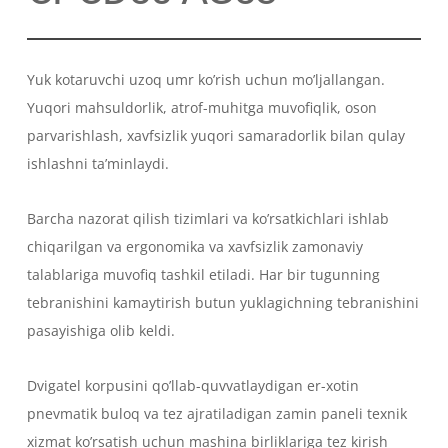
Yuk kotaruvchi uzoq umr ko’rish uchun mo’ljallangan.
Yuqori mahsuldorlik, atrof-muhitga muvofiqlik, oson
parvarishlash, xavfsizlik yuqori samaradorlik bilan qulay
ishlashni ta’minlaydi.
Barcha nazorat qilish tizimlari va ko’rsatkichlari ishlab
chiqarilgan va ergonomika va xavfsizlik zamonaviy
talablariga muvofiq tashkil etiladi. Har bir tugunning
tebranishini kamaytirish butun yuklagichning tebranishini
pasayishiga olib keldi.
Dvigatel korpusini qo’llab-quvvatlaydigan er-xotin
pnevmatik buloq va tez ajratiladigan zamin paneli texnik
xizmat ko’rsatish uchun mashina birliklariga tez kirish