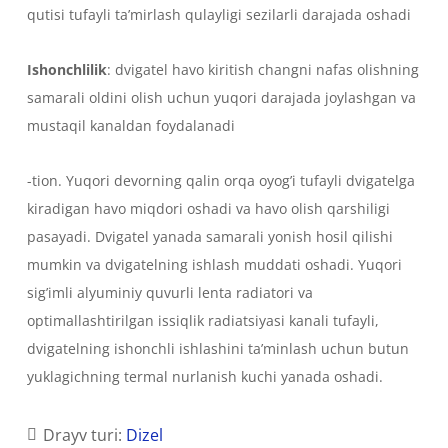
qutisi tufayli ta’mirlash qulayligi sezilarli darajada oshadi
Ishonchlilik
: dvigatel havo kiritish changni nafas olishning
samarali oldini olish uchun yuqori darajada joylashgan va
mustaqil kanaldan foydalanadi
-tion. Yuqori devorning qalin orqa oyog’i tufayli dvigatelga
kiradigan havo miqdori oshadi va havo olish qarshiligi
pasayadi. Dvigatel yanada samarali yonish hosil qilishi
mumkin va dvigatelning ishlash muddati oshadi. Yuqori
sig’imli alyuminiy quvurli lenta radiatori va
optimallashtirilgan issiqlik radiatsiyasi kanali tufayli,
dvigatelning ishonchli ishlashini ta’minlash uchun butun
yuklagichning termal nurlanish kuchi yanada oshadi.
Drayv turi:
Dizel