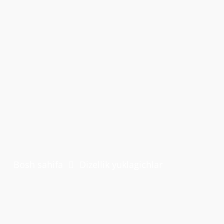
Bosh sahifa
Dizellik yuklagichlar