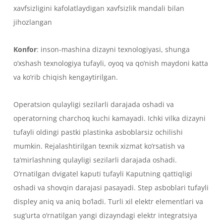
xavfsizligini kafolatlaydigan xavfsizlik mandali bilan
jihozlangan
Konfor
: inson-mashina dizayni texnologiyasi, shunga
o’xshash texnologiya tufayli, oyoq va qo’nish maydoni katta
va ko’rib chiqish kengaytirilgan.
Operatsion qulayligi sezilarli darajada oshadi va
operatorning charchoq kuchi kamayadi. Ichki vilka dizayni
tufayli oldingi pastki plastinka asboblarsiz ochilishi
mumkin. Rejalashtirilgan texnik xizmat ko’rsatish va
ta’mirlashning qulayligi sezilarli darajada oshadi.
O’rnatilgan dvigatel kaputi tufayli Kaputning qattiqligi
oshadi va shovqin darajasi pasayadi. Step asboblari tufayli
displey aniq va aniq bo’ladi. Turli xil elektr elementlari va
sug’urta o’rnatilgan yangi dizayndagi elektr integratsiya