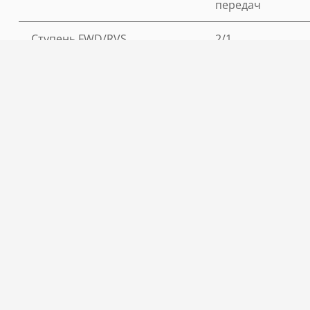
передач
Ступень FWD/RVS
2/1
Рабочее
Мпа
18
давление для
навесного
оборудования
Емкость
литр
80
гидравлического
бака (слив и
заправка)
Емкость
литр
90
топливного бака