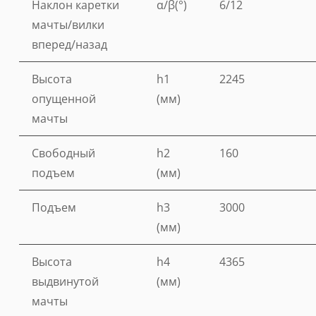
Наклон каретки
α/β(°)
6/12
мачты/вилки
вперед/назад
Высота
h1
2245
опущенной
(мм)
мачты
Свободный
h2
160
подъем
(мм)
Подъем
h3
3000
(мм)
Высота
h4
4365
выдвинутой
(мм)
мачты