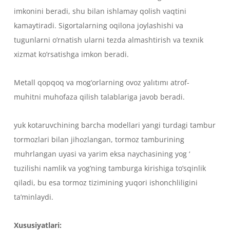
imkonini beradi, shu bilan ishlamay qolish vaqtini
kamaytiradi. Sigortalarning oqilona joylashishi va
tugunlarni o’rnatish ularni tezda almashtirish va texnik
xizmat ko’rsatishga imkon beradi.
Metall qopqoq va mog’orlarning ovoz yalıtımı atrof-
muhitni muhofaza qilish talablariga javob beradi.
yuk kotaruvchining barcha modellari yangi turdagi tambur
tormozlari bilan jihozlangan, tormoz tamburining
muhrlangan uyasi va yarim eksa naychasining yog ‘
tuzilishi namlik va yog’ning tamburga kirishiga to’sqinlik
qiladi, bu esa tormoz tizimining yuqori ishonchliligini
ta’minlaydi.
Xususiyatlari: