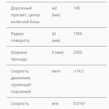
Дорожный
м2
145
просвет, центр
(мм)
колесной базы
Радиус
Ш
1950
поворота
(мм)
Ширина
A (мм)
2355
прохода
Скорость
км/ч
-/14.5
движения,
груженый/
порожний
Скорость
м/в
0.510/-