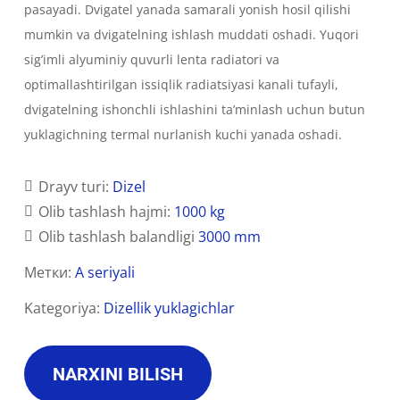
pasayadi. Dvigatel yanada samarali yonish hosil qilishi
mumkin va dvigatelning ishlash muddati oshadi. Yuqori
sig’imli alyuminiy quvurli lenta radiatori va
optimallashtirilgan issiqlik radiatsiyasi kanali tufayli,
dvigatelning ishonchli ishlashini ta’minlash uchun butun
yuklagichning termal nurlanish kuchi yanada oshadi.
Drayv turi:
Dizel
Olib tashlash hajmi:
1000 kg
Olib tashlash balandligi
3000 mm
Метки:
A seriyali
Kategoriya:
Dizellik yuklagichlar
NARXINI BILISH