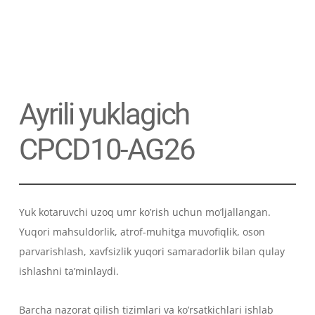
Ayrili yuklagich
CPCD10-AG26
Yuk kotaruvchi uzoq umr ko’rish uchun mo’ljallangan.
Yuqori mahsuldorlik, atrof-muhitga muvofiqlik, oson
parvarishlash, xavfsizlik yuqori samaradorlik bilan qulay
ishlashni ta’minlaydi.
Barcha nazorat qilish tizimlari va ko’rsatkichlari ishlab