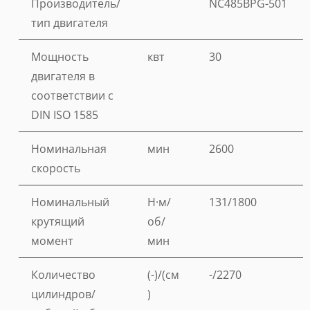
Производитель/
NC485BPG-501
тип двигателя
Мощность
квт
30
двигателя в
соответствии с
DIN ISO 1585
Номинальная
мин
2600
скорость
Номинальный
Н·м/
131/1800
крутящий
об/
момент
мин
Количество
(-)/(см
-/2270
цилиндров/
)