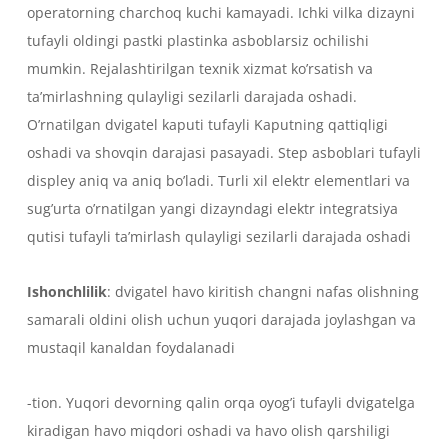
operatorning charchoq kuchi kamayadi. Ichki vilka dizayni
tufayli oldingi pastki plastinka asboblarsiz ochilishi
mumkin. Rejalashtirilgan texnik xizmat ko’rsatish va
ta’mirlashning qulayligi sezilarli darajada oshadi.
O’rnatilgan dvigatel kaputi tufayli Kaputning qattiqligi
oshadi va shovqin darajasi pasayadi. Step asboblari tufayli
displey aniq va aniq bo’ladi. Turli xil elektr elementlari va
sug’urta o’rnatilgan yangi dizayndagi elektr integratsiya
qutisi tufayli ta’mirlash qulayligi sezilarli darajada oshadi
Ishonchlilik
: dvigatel havo kiritish changni nafas olishning
samarali oldini olish uchun yuqori darajada joylashgan va
mustaqil kanaldan foydalanadi
-tion. Yuqori devorning qalin orqa oyog’i tufayli dvigatelga
kiradigan havo miqdori oshadi va havo olish qarshiligi