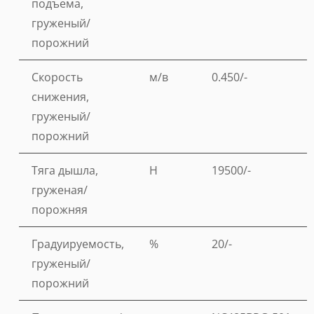
подъема,
груженый/
порожний
Скорость
м/в
0.450/-
снижения,
груженый/
порожний
Тяга дышла,
Н
19500/-
груженая/
порожняя
Градуируемость,
%
20/-
груженый/
порожний