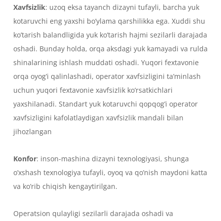
Xavfsizlik
: uzoq eksa tayanch dizayni tufayli, barcha yuk
kotaruvchi eng yaxshi bo’ylama qarshilikka ega. Xuddi shu
ko’tarish balandligida yuk ko’tarish hajmi sezilarli darajada
oshadi. Bunday holda, orqa aksdagi yuk kamayadi va rulda
shinalarining ishlash muddati oshadi. Yuqori fextavonie
orqa oyog’i qalinlashadi, operator xavfsizligini ta’minlash
uchun yuqori fextavonie xavfsizlik ko’rsatkichlari
yaxshilanadi. Standart yuk kotaruvchi qopqog’i operator
xavfsizligini kafolatlaydigan xavfsizlik mandali bilan
jihozlangan
Konfor
: inson-mashina dizayni texnologiyasi, shunga
o’xshash texnologiya tufayli, oyoq va qo’nish maydoni katta
va ko’rib chiqish kengaytirilgan.
Operatsion qulayligi sezilarli darajada oshadi va