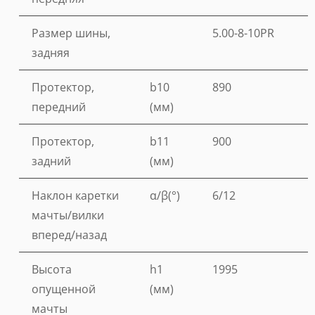
Размер шины,
5.00-8-10PR
задняя
Протектор,
b10
890
передний
(мм)
Протектор,
b11
900
задний
(мм)
Наклон каретки
α/β(°)
6/12
мачты/вилки
вперед/назад
Высота
h1
1995
опущенной
(мм)
мачты