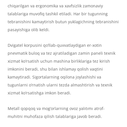
chiqarilgan va ergonomika va xavfsizlik zamonaviy
talablariga muvofiq tashkil etiladi. Har bir tugunning
tebranishini kamaytirish butun yuklagichning tebranishini
pasayishiga olib keldi.
Dvigatel korpusini qo’llab-quvvatlaydigan er-xotin
pnevmatik buloq va tez ajratiladigan zamin paneli texnik
xizmat ko’rsatish uchun mashina birliklariga tez kirish
imkonini beradi, shu bilan ishlamay qolish vaqtini
kamaytiradi. Sigortalarning oqilona joylashishi va
tugunlarni o’rnatish ularni tezda almashtirish va texnik
xizmat ko’rsatishga imkon beradi.
Metall qopqoq va mog’orlarning ovoz yalıtımı atrof-
muhitni muhofaza qilish talablariga javob beradi.