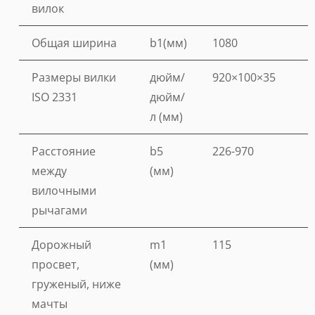
вилок
Общая ширина
b1(мм)
1080
Размеры вилки
дюйм/
920×100×35
ISO 2331
дюйм/
л (мм)
Расстояние
b5
226-970
между
(мм)
вилочными
рычагами
Дорожный
m1
115
просвет,
(мм)
груженый, ниже
мачты