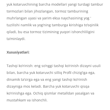
yuk kotaruvchining barcha modellari yangi turdagi tambur
tormozlari bilan jihozlangan, tormoz tamburining
muhrlangan uyasi va yarim eksa naychasining yog ‘
tuzilishi namlik va yog’ning tamburga kirishiga to’sqinlik
qiladi, bu esa tormoz tizimining yuqori ishonchliligini
ta’minlaydi.
Xususiyatlari:
Tashqi ko’rinish: eng so’nggi tashqi ko’rinish dizayni usuli
bilan, barcha yuk kotaruvchi silliq Profil chizig’iga ega,
dinamik ta’sirga ega va eng yangi tashqi ko’rinish
dizayniga mos keladi. Barcha yuk kotaruvchi qisqa
ko’rinishga ega. Ochiq qismlar metalldan yasalgan va
mustahkam va ishonchli.