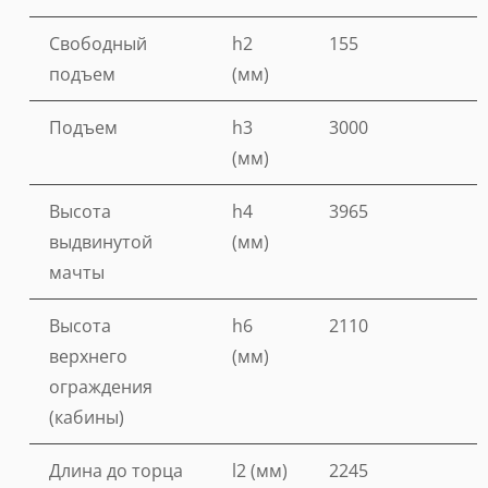
Свободный
h2
155
подъем
(мм)
Подъем
h3
3000
(мм)
Высота
h4
3965
выдвинутой
(мм)
мачты
Высота
h6
2110
верхнего
(мм)
ограждения
(кабины)
Длина до торца
l2 (мм)
2245