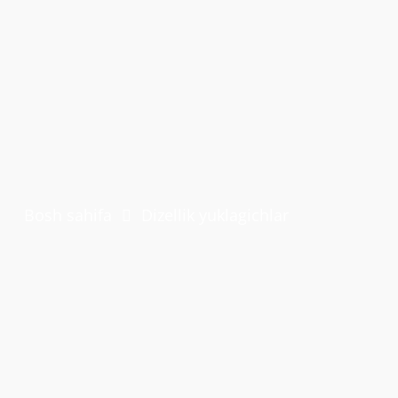
Bosh sahifa
Dizellik yuklagichlar