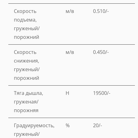
Скорость
м/в
0.510/-
подъема,
груженый/
порожний
Скорость
м/в
0.450/-
снижения,
груженый/
порожний
Тяга дышла,
Н
19500/-
груженая/
порожняя
Градуируемость,
%
20/-
груженый/