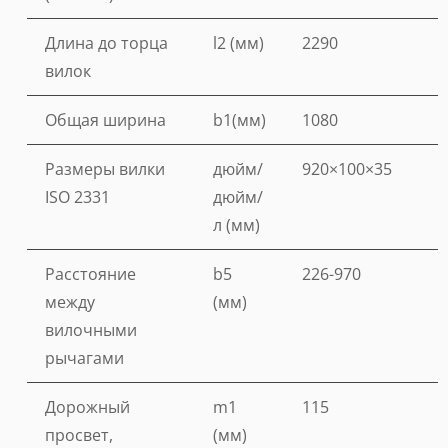
Длина до торца
l2 (мм)
2290
вилок
Общая ширина
b1(мм)
1080
Размеры вилки
дюйм/
920×100×35
ISO 2331
дюйм/
л (мм)
Расстояние
b5
226-970
между
(мм)
вилочными
рычагами
Дорожный
m1
115
просвет,
(мм)