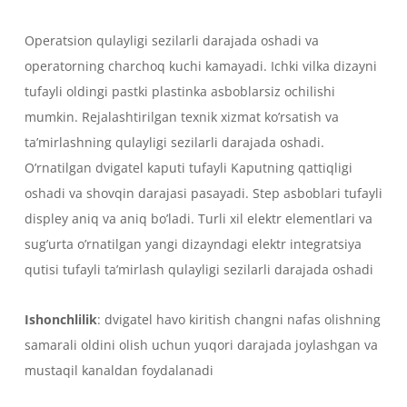
Operatsion qulayligi sezilarli darajada oshadi va
operatorning charchoq kuchi kamayadi. Ichki vilka dizayni
tufayli oldingi pastki plastinka asboblarsiz ochilishi
mumkin. Rejalashtirilgan texnik xizmat ko’rsatish va
ta’mirlashning qulayligi sezilarli darajada oshadi.
O’rnatilgan dvigatel kaputi tufayli Kaputning qattiqligi
oshadi va shovqin darajasi pasayadi. Step asboblari tufayli
displey aniq va aniq bo’ladi. Turli xil elektr elementlari va
sug’urta o’rnatilgan yangi dizayndagi elektr integratsiya
qutisi tufayli ta’mirlash qulayligi sezilarli darajada oshadi
Ishonchlilik
: dvigatel havo kiritish changni nafas olishning
samarali oldini olish uchun yuqori darajada joylashgan va
mustaqil kanaldan foydalanadi