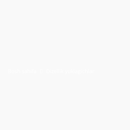
Bosh sahifa
Dizellik yuklagichlar