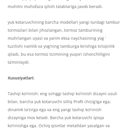
muhitni muhofaza qilish talablariga javob beradi.
yuk kotaruvchining barcha modellari yangi turdagi tambur
tormozlari bilan jihozlangan, tormoz tamburining
muhrlangan uyasi va yarim eksa naychasining yog ‘
tuzilishi namlik va yog’ning tamburga kirishiga to’sqinlik
qiladi, bu esa tormoz tizimining yuqori ishonchliligini
ta’minlaydi.
Xususiyatlari:
Tashqi ko’rinish: eng so’nggi tashqi ko’rinish dizayni usuli
bilan, barcha yuk kotaruvchi silliq Profil chizig’iga ega,
dinamik ta’sirga ega va eng yangi tashqi ko’rinish
dizayniga mos keladi. Barcha yuk kotaruvchi qisqa
ko’rinishga ega. Ochiq qismlar metalldan yasalgan va