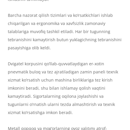
Barcha nazorat qilish tizimlari va ko’rsatkichlari ishlab
chiqarilgan va ergonomika va xavfsizlik zamonaviy
talablariga muvofiq tashkil etiladi. Har bir tugunning
tebranishini kamaytirish butun yuklagichning tebranishini
pasayishiga olib keldi.
Dvigatel korpusini qo’llab-quvvatlaydigan er-xotin
pnevmatik buloq va tez ajratiladigan zamin paneli texnik
xizmat ko’rsatish uchun mashina birliklariga tez kirish
imkonini beradi, shu bilan ishlamay qolish vaqtini
kamaytiradi. Sigortalarning oqilona joylashishi va
tugunlarni o’rnatish ularni tezda almashtirish va texnik
xizmat ko’rsatishga imkon beradi.
Metall qopqoq va mog’orlarning ovoz yalıtımı atrof-