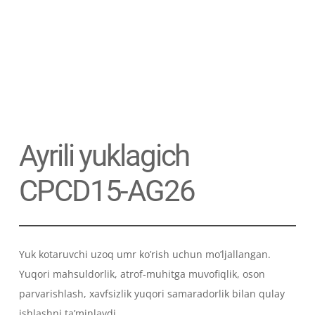
Ayrili yuklagich
CPCD15-AG26
Yuk kotaruvchi uzoq umr ko’rish uchun mo’ljallangan.
Yuqori mahsuldorlik, atrof-muhitga muvofiqlik, oson
parvarishlash, xavfsizlik yuqori samaradorlik bilan qulay
ishlashni ta’minlaydi.