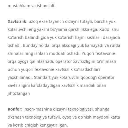
mustahkam va ishonchli.
Xavfsizlik
: uzoq eksa tayanch dizayni tufayli, barcha yuk
kotaruvchi eng yaxshi bo’ylama qarshilikka ega. Xuddi shu
ko’tarish balandligida yuk ko’tarish hajmi sezilarli darajada
oshadi. Bunday holda, orqa aksdagi yuk kamayadi va rulda
shinalarining ishlash muddati oshadi. Yuqori fextavonie
orqa oyog’i qalinlashadi, operator xavfsizligini ta’minlash
uchun yuqori fextavonie xavfsizlik ko’rsatkichlari
yaxshilanadi. Standart yuk kotaruvchi qopqog’i operator
xavfsizligini kafolatlaydigan xavfsizlik mandali bilan
jihozlangan
Konfor
: inson-mashina dizayni texnologiyasi, shunga
o’xshash texnologiya tufayli, oyoq va qo’nish maydoni katta
va ko’rib chiqish kengaytirilgan.